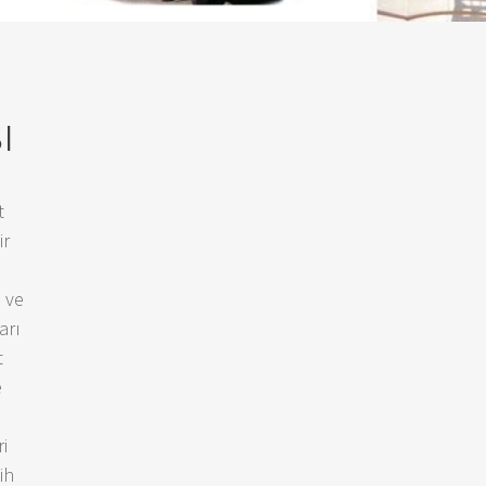
ı
t
ir
ı ve
arı
t
e
i
ih