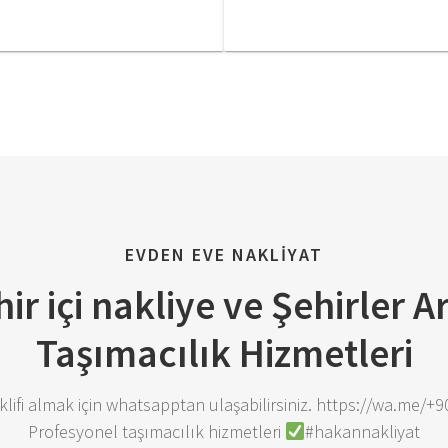
EVDEN EVE NAKLİYAT
ir içi nakliye ve Şehirler A
Taşımacılık Hizmetleri
teklifi almak için whatsapptan ulaşabilirsiniz. https://wa.me/
Profesyonel taşımacılık hizmetleri
#hakannakliyat