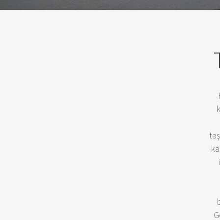
k
taş
ka
G