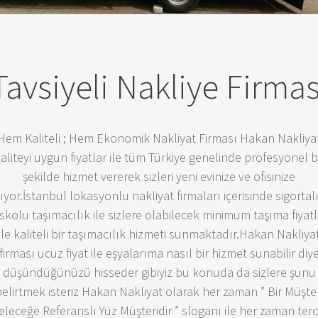
Tavsiyeli Nakliye Firmas
Hem Kaliteli ; Hem Ekonomik Nakliyat Firması Hakan Nakliya
aliteyi uygun fiyatlar ile tüm Türkiye genelinde profesyonel b
şekilde hizmet vererek sizleri yeni evinize ve ofisinize
ıyor.İstanbul lokasyonlu nakliyat firmaları içerisinde sigortal
skolu taşımacılık ile sizlere olabilecek minimum taşıma fiyatl
ile kaliteli bir taşımacılık hizmeti sunmaktadır.Hakan Nakliya
firması ucuz fiyat ile eşyalarıma nasıl bir hizmet sunabilir diy
düşündüğünüzü hisseder gibiyiz bu konuda da sizlere şunu
belirtmek isteriz Hakan Nakliyat olarak her zaman ” Bir Müşter
eleceğe Referanslı Yüz Müşteridir ” sloganı ile her zaman terc