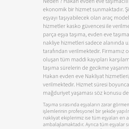
Neden ? Hakan evden eve taşımacılık 
ekonomik bir hizmet sunmaktadır. Şir
eşyayı taşıyabilecek olan araç modell
hizmetler kasko güvencesi ile verilme
parça eşya taşıma, evden eve taşıma
nakliye hizmetleri sadece alanında 
tarafından verilmektedir. Firmamız 
oluşan tüm maddi kayıpları karşılam
taşıma sürelerin de gecikme yaşanma
Hakan evden eve Nakliyat hizmetleri, 
verilmektedir. Hizmet süresi boyunca
mağduriyet yaşaması söz konusu deği
Taşıma sırasında eşyaların zarar görme
işlemlerinin profesyonel bir şekide yapı
nakliyat ekiplerimiz ise tüm eşyaları en a
ambalajlamaktadır. Ayrıca tüm eşyalar sıfı