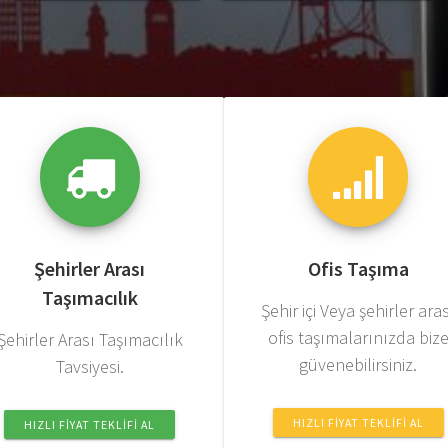
Şehirler Arası
Ofis Taşıma
Taşımacılık
Şehir içi Veya şehirler ara
ofis taşımalarınızda biz
Şehirler Arası Taşımacılık
güvenebilirsiniz.
Tavsiyesi.
HIZLI FIYAT TEKLIFI AL
HIZLI FIYAT TEKLIFI AL