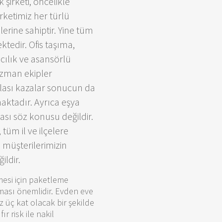
şirketi, öncelikle
ketimiz her türlü
erine sahiptir. Yine tüm
ktedir. Ofis taşıma,
cılık ve asansörlü
uzman ekipler
olası kazalar sonucun da
aktadır. Ayrıca eşya
sı söz konusu değildir.
tüm il ve ilçelere
 müşterilerimizin
ldir.
mesi için paketleme
lması önemlidir. Evden eve
z üç kat olacak bir şekilde
r risk ile nakil