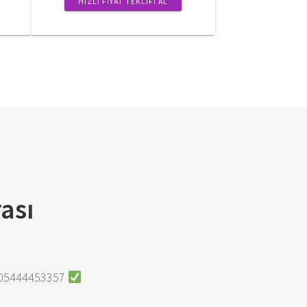
HIZLI FIYAT TEKLIFI AL
rası
+905444453357