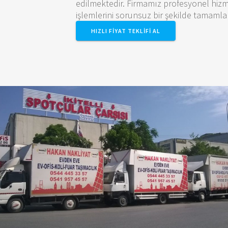
edilmektedir. Firmamız profesyonel hizme
işlemlerini sorunsuz bir şekilde tamaml
HIZLI FIYAT TEKLIFI AL