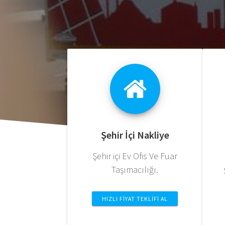
Şehir İçi Nakliye
Şehir içi Ev Ofis Ve Fuar
Taşımacılığı.
HIZLI FIYAT TEKLIFI AL