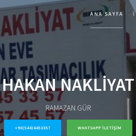
ANA SAYFA
HAKAN NAKLİYAT
RAMAZAN GÜR
+90(544)4453357
WHATSAPP İLETİŞİM