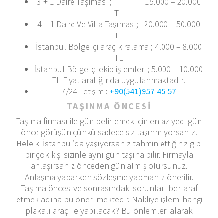
3 + 1 Daire Taşıması ; 15.000 – 20.000
TL
4 + 1 Daire Ve Villa Taşıması; 20.000 – 50.000
TL
İstanbul Bölge içi araç kiralama ; 4.000 – 8.000
TL
İstanbul Bölge içi ekip işlemleri ; 5.000 – 10.000
TL Fiyat aralığında uygulanmaktadır.
7/24 iletişim :
+90(541)957 45 57
TAŞINMA ÖNCESİ
Taşıma firması ile gün belirlemek için en az yedi gün
önce görüşün çünkü sadece siz taşınmıyorsanız.
Hele ki İstanbul’da yaşıyorsanız tahmin ettiğiniz gibi
bir çok kişi sizinle aynı gün taşına bilir. Firmayla
anlaşırsanız önceden gün almış olursunuz.
Anlaşma yaparken sözleşme yapmanız önerilir.
Taşıma öncesi ve sonrasındaki sorunları bertaraf
etmek adına bu önerilmektedir. Nakliye işlemi hangi
plakalı araç ile yapılacak? Bu önlemleri alarak