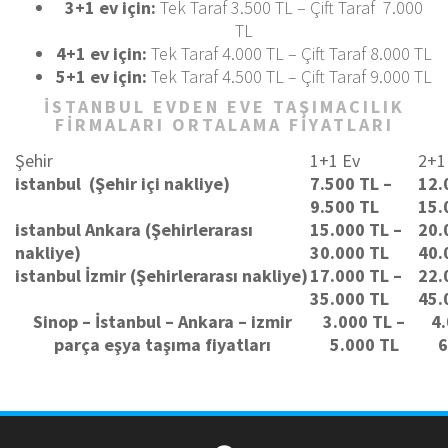
3+1 ev için:
Tek Taraf 3.500 TL – Çift Taraf 7.000
TL
4+1 ev için:
Tek Taraf 4.000 TL – Çift Taraf 8.000 TL
5+1 ev için:
Tek Taraf 4.500 TL – Çift Taraf 9.000 TL
İSTANBUL EVDEN EVE TAŞIMACILIK
FIRMALARI ORTALAMA FIYATLARI
Şehir
1+1 Ev
2+1
istanbul (Şehir içi nakliye)
7.500 TL –
12.
9.500 TL
15.
istanbul Ankara (Şehirlerarası
15.000 TL –
20.
nakliye)
30.000 TL
40.
istanbul İzmir (Şehirlerarası nakliye)
17.000 TL –
22.
35.000 TL
45.
Sinop – İstanbul – Ankara – izmir
3.000 TL –
4.
parça eşya taşıma fiyatları
5.000 TL
6