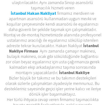
ulaştırılacaktır. Aynı zamanda Sinop asansörlü
taşımacılık hizmeti veren
İstanbul Hakan Nakliyat
firmamız merdiven ve
apartman asansörü kullanmadan uygun mevkii ve
koşullar çerçevesinde kendi asansörü ile eşyalarınızı
daha güvenli bir şekilde taşımak için çalışmaktadır.
Montaj ve de-montaj hizmetimizde alanında profesyonel
ustalarımız aracılığı ile eşyalarınız sökülüp istenilen
adreste tekrar kurulacaktır. Hakan Nakliyat
İstanbul
Nakliye Firması
Aynı zamanda çamaşır makinesi,
bulaşık makinesi, ocak gibi söküldüğünde bağlantısı
zor olan beyaz eşyalarınız için usta çağırmanıza gerek
kalmadan ekip arkadaşlarımız taşıma sonrasında
montajını yapacaklardır.
İstanbul Nakliye
Bizler büyük bir takımız ve bu takımın destekçileri
olarak sizlerle çalışmaktan ziyadesiyle memnunuz. Bu
destekleriniz sayesinde geçici işler yerine kalıcı ve ileriye
dönük işler başarmaktayız.
Her türlü ihtiyaca cevap veren firmamız taşımacılıkta
hayata geçirdiği faaliyetleriyle, nakil sırasında