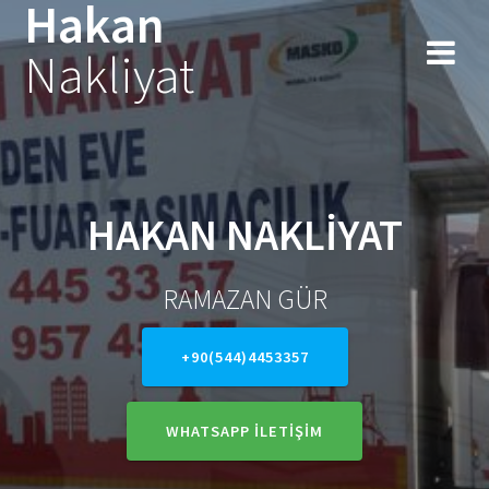
Hakan
Skip
to
Nakliyat
content
HAKAN NAKLİYAT
RAMAZAN GÜR
+90(544)4453357
WHATSAPP İLETİŞİM