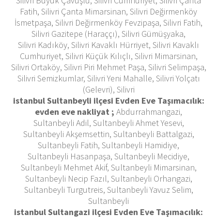
Silivri Büyük Çavuşlu, Silivri Cumhuriyet, Silivri Çanta
Fatih, Silivri Çanta Mimarsinan, Silivri Değirmenköy
İsmetpaşa, Silivri Değirmenköy Fevzipaşa, Silivri Fatih,
Silivri Gazitepe (Haraççı), Silivri Gümüşyaka,
Silivri Kadıköy, Silivri Kavaklı Hürriyet, Silivri Kavaklı
Cumhuriyet, Silivri Küçük Kılıçlı, Silivri Mimarsinan,
Silivri Ortaköy, Silivri Piri Mehmet Paşa, Silivri Selimpaşa,
Silivri Semizkumlar, Silivri Yeni Mahalle, Silivri Yolçatı
(Gelevri), Silivri
istanbul Sultanbeyli ilçesi Evden Eve Taşımacılık:
evden eve nakliyat ;
Abdurrahmangazi,
Sultanbeyli Adil, Sultanbeyli Ahmet Yesevi,
Sultanbeyli Akşemsettin, Sultanbeyli Battalgazi,
Sultanbeyli Fatih, Sultanbeyli Hamidiye,
Sultanbeyli Hasanpaşa, Sultanbeyli Mecidiye,
Sultanbeyli Mehmet Akif, Sultanbeyli Mimarsinan,
Sultanbeyli Necip Fazıl, Sultanbeyli Orhangazi,
Sultanbeyli Turgutreis, Sultanbeyli Yavuz Selim,
Sultanbeyli
istanbul Sultangazi ilçesi Evden Eve Taşımacılık: