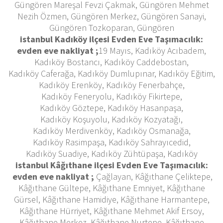
Güngören Mareşal Fevzi Çakmak, Güngören Mehmet
Nezih Özmen, Güngören Merkez, Güngören Sanayi,
Güngören Tozkoparan, Güngören
istanbul Kadıköy ilçesi Evden Eve Taşımacılık:
evden eve nakliyat ;
19 Mayıs, Kadıköy Acıbadem,
Kadıköy Bostancı, Kadıköy Caddebostan,
Kadıköy Caferağa, Kadıköy Dumlupınar, Kadıköy Eğitim,
Kadıköy Erenköy, Kadıköy Fenerbahçe,
Kadıköy Feneryolu, Kadıköy Fikirtepe,
Kadıköy Göztepe, Kadıköy Hasanpaşa,
Kadıköy Koşuyolu, Kadıköy Kozyatağı,
Kadıköy Merdivenköy, Kadıköy Osmanağa,
Kadıköy Rasimpaşa, Kadıköy Sahrayıcedid,
Kadıköy Suadiye, Kadıköy Zühtüpaşa, Kadıköy
istanbul Kâğıthane ilçesi Evden Eve Taşımacılık:
evden eve nakliyat ;
Çağlayan, Kâğıthane Çeliktepe,
Kâğıthane Gültepe, Kâğıthane Emniyet, Kâğıthane
Gürsel, Kâğıthane Hamidiye, Kâğıthane Harmantepe,
Kâğıthane Hürriyet, Kâğıthane Mehmet Akif Ersoy,
Kâğıthane Merkez, Kâğıthane Nurtepe, Kâğıthane