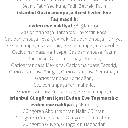
Selim, Fatih Yedikule, Fatih Zeyrek, Fatih
istanbul Gaziosmanpaşa ilçesi Evden Eve
Taşımacılık:
evden eve nakliyat ;
Bağlarbaşı,
Gaziosmanpaşa Barbaros Hayrettin Paşa,
Gaziosmanpaşa Fevzi Çakmak, Gaziosmanpaşa Hürriyet,
Gaziosmanpaşa Karadeniz, Gaziosmanpaşa Karayolları,
Gaziosmanpaşa Karlıtepe, Gaziosmanpaşa Kâzım
Karabekir, Gaziosmanpaşa Merkez,
Gaziosmanpaşa Mevlana, Gaziosmanpaşa Pazariçi,
Gaziosmanpaşa Sarıgöl, Gaziosmanpaşa Şemsipaşa,
Gaziosmanpaşa Yenidoğan,
Gaziosmanpaşa Yenimahalle,
Gaziosmanpaşa Yıldıztabya, Gaziosmanpaşa
istanbul Güngören ilçesi Evden Eve Taşımacılık:
evden eve nakliyat ;
Akıncılar,
Güngören Abdurrahman Nafiz Gürman,
Güngören Gençosman, Güngören Güneştepe,
Güngören Güven, Güngören Haznedar,