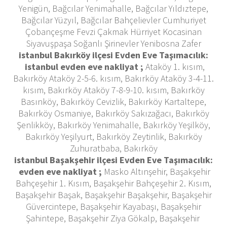
Yenigün, Bağcılar Yenimahalle, Bağcılar Yıldıztepe,
Bağcılar Yüzyıl, Bağcılar Bahçelievler Cumhuriyet
Çobançeşme Fevzi Çakmak Hürriyet Kocasinan
Siyavuşpaşa Soğanlı Şirinevler Yenibosna Zafer
istanbul Bakırköy ilçesi Evden Eve Taşımacılık:
istanbul
evden eve nakliyat ;
Ataköy 1. kısım,
Bakırköy Ataköy 2-5-6. kısım, Bakırköy Ataköy 3-4-11.
kısım, Bakırköy Ataköy 7-8-9-10. kısım, Bakırköy
Basınköy, Bakırköy Cevizlik, Bakırköy Kartaltepe,
Bakırköy Osmaniye, Bakırköy Sakızağacı, Bakırköy
Şenlikköy, Bakırköy Yenimahalle, Bakırköy Yeşilköy,
Bakırköy Yeşilyurt, Bakırköy Zeytinlik, Bakırköy
Zuhuratbaba, Bakırköy
istanbul Başakşehir ilçesi Evden Eve Taşımacılık:
evden eve nakliyat ;
Masko Altınşehir, Başakşehir
Bahçeşehir 1. Kısım, Başakşehir Bahçeşehir 2. Kısım,
Başakşehir Başak, Başakşehir Başakşehir, Başakşehir
Güvercintepe, Başakşehir Kayabaşı, Başakşehir
Şahintepe, Başakşehir Ziya Gökalp, Başakşehir