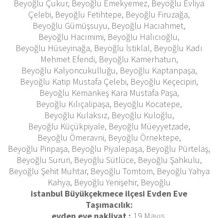
Beyoğlu Çukur, Beyoğlu Emekyemez, Beyoğlu Evliya
Çelebi, Beyoğlu Fetihtepe, Beyoğlu Firuzağa,
Beyoğlu Gümüşsuyu, Beyoğlu Hacıahmet,
Beyoğlu Hacımimi, Beyoğlu Halıcıoğlu,
Beyoğlu Hüseyinağa, Beyoğlu İstiklal, Beyoğlu Kadı
Mehmet Efendi, Beyoğlu Kamerhatun,
Beyoğlu Kalyoncukulluğu, Beyoğlu Kaptanpaşa,
Beyoğlu Katip Mustafa Çelebi, Beyoğlu Keçecipiri,
Beyoğlu Kemankeş Kara Mustafa Paşa,
Beyoğlu Kılıçalipaşa, Beyoğlu Kocatepe,
Beyoğlu Kulaksız, Beyoğlu Kuloğlu,
Beyoğlu Küçükpiyale, Beyoğlu Müeyyetzade,
Beyoğlu Ömeravni, Beyoğlu Örnektepe,
Beyoğlu Piripaşa, Beyoğlu Piyalepaşa, Beyoğlu Pürtelaş,
Beyoğlu Sururi, Beyoğlu Sütlüce, Beyoğlu Şahkulu,
Beyoğlu Şehit Muhtar, Beyoğlu Tomtom, Beyoğlu Yahya
Kahya, Beyoğlu Yenişehir, Beyoğlu
istanbul Büyükçekmece ilçesi Evden Eve
Taşımacılık:
evden eve nakliyat ;
19 Mayıs,