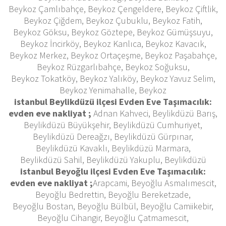
Beykoz Çamlıbahçe, Beykoz Çengeldere, Beykoz Çiftlik,
Beykoz Çiğdem, Beykoz Çubuklu, Beykoz Fatih,
Beykoz Göksu, Beykoz Göztepe, Beykoz Gümüşsuyu,
Beykoz İncirköy, Beykoz Kanlıca, Beykoz Kavacık,
Beykoz Merkez, Beykoz Ortaçeşme, Beykoz Paşabahçe,
Beykoz Rüzgarlıbahçe, Beykoz Soğuksu,
Beykoz Tokatköy, Beykoz Yalıköy, Beykoz Yavuz Selim,
Beykoz Yenimahalle, Beykoz
istanbul Beylikdüzü ilçesi Evden Eve Taşımacılık:
evden eve nakliyat ;
Adnan Kahveci, Beylikdüzü Barış,
Beylikdüzü Büyükşehir, Beylikdüzü Cumhuriyet,
Beylikdüzü Dereağzı, Beylikdüzü Gürpınar,
Beylikdüzü Kavaklı, Beylikdüzü Marmara,
Beylikdüzü Sahil, Beylikdüzü Yakuplu, Beylikdüzü
istanbul Beyoğlu ilçesi Evden Eve Taşımacılık:
evden eve nakliyat ;
Arapcami, Beyoğlu Asmalımescit,
Beyoğlu Bedrettin, Beyoğlu Bereketzade,
Beyoğlu Bostan, Beyoğlu Bülbül, Beyoğlu Camiikebir,
Beyoğlu Cihangir, Beyoğlu Çatmamescit,