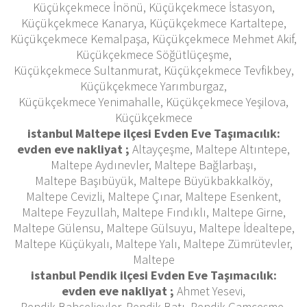
Küçükçekmece İnönü, Küçükçekmece İstasyon,
Küçükçekmece Kanarya, Küçükçekmece Kartaltepe,
Küçükçekmece Kemalpaşa, Küçükçekmece Mehmet Akif,
Küçükçekmece Söğütlüçeşme,
Küçükçekmece Sultanmurat, Küçükçekmece Tevfikbey,
Küçükçekmece Yarımburgaz,
Küçükçekmece Yenimahalle, Küçükçekmece Yeşilova,
Küçükçekmece
istanbul Maltepe ilçesi Evden Eve Taşımacılık:
evden eve nakliyat ;
Altayçeşme, Maltepe Altıntepe,
Maltepe Aydınevler, Maltepe Bağlarbaşı,
Maltepe Başıbüyük, Maltepe Büyükbakkalköy,
Maltepe Cevizli, Maltepe Çınar, Maltepe Esenkent,
Maltepe Feyzullah, Maltepe Fındıklı, Maltepe Girne,
Maltepe Gülensu, Maltepe Gülsuyu, Maltepe İdealtepe,
Maltepe Küçükyalı, Maltepe Yalı, Maltepe Zümrütevler,
Maltepe
istanbul Pendik ilçesi Evden Eve Taşımacılık:
evden eve nakliyat ;
Ahmet Yesevi,
Pendik Bahçelievler, Pendik Batı, Pendik Çamçeşme,