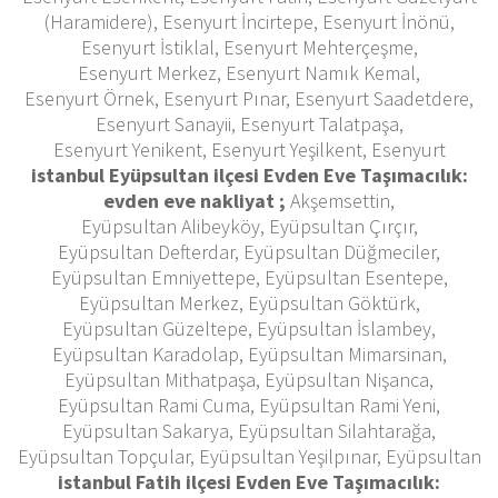
(Haramidere), Esenyurt İncirtepe, Esenyurt İnönü,
Esenyurt İstiklal, Esenyurt Mehterçeşme,
Esenyurt Merkez, Esenyurt Namık Kemal,
Esenyurt Örnek, Esenyurt Pınar, Esenyurt Saadetdere,
Esenyurt Sanayii, Esenyurt Talatpaşa,
Esenyurt Yenikent, Esenyurt Yeşilkent, Esenyurt
istanbul Eyüpsultan ilçesi Evden Eve Taşımacılık:
evden eve nakliyat ;
Akşemsettin,
Eyüpsultan Alibeyköy, Eyüpsultan Çırçır,
Eyüpsultan Defterdar, Eyüpsultan Düğmeciler,
Eyüpsultan Emniyettepe, Eyüpsultan Esentepe,
Eyüpsultan Merkez, Eyüpsultan Göktürk,
Eyüpsultan Güzeltepe, Eyüpsultan İslambey,
Eyüpsultan Karadolap, Eyüpsultan Mimarsinan,
Eyüpsultan Mithatpaşa, Eyüpsultan Nişanca,
Eyüpsultan Rami Cuma, Eyüpsultan Rami Yeni,
Eyüpsultan Sakarya, Eyüpsultan Silahtarağa,
Eyüpsultan Topçular, Eyüpsultan Yeşilpınar, Eyüpsultan
istanbul Fatih ilçesi Evden Eve Taşımacılık: