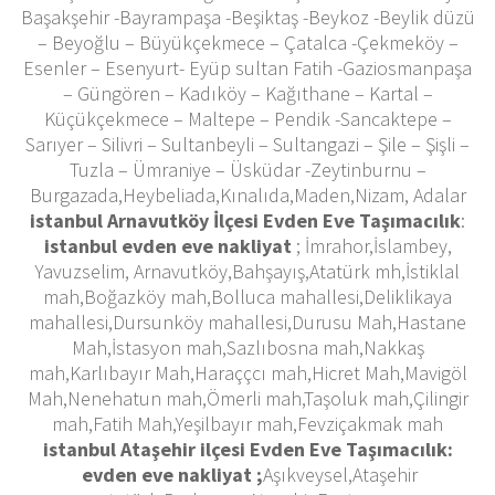
Başakşehir -Bayrampaşa -Beşiktaş -Beykoz -Beylik düzü
– Beyoğlu – Büyükçekmece – Çatalca -Çekmeköy –
Esenler – Esenyurt- Eyüp sultan Fatih -Gaziosmanpaşa
– Güngören – Kadıköy – Kağıthane – Kartal –
Küçükçekmece – Maltepe – Pendik -Sancaktepe –
Sarıyer – Silivri – Sultanbeyli – Sultangazi – Şile – Şişli –
Tuzla – Ümraniye – Üsküdar -Zeytinburnu –
Burgazada,Heybeliada,Kınalıda,Maden,Nizam, Adalar
istanbul Arnavutköy İlçesi Evden Eve Taşımacılık
:
istanbul evden eve nakliyat
; İmrahor,İslambey,
Yavuzselim, Arnavutköy,Bahşayış,Atatürk mh,İstiklal
mah,Boğazköy mah,Bolluca mahallesi,Deliklikaya
mahallesi,Dursunköy mahallesi,Durusu Mah,Hastane
Mah,İstasyon mah,Sazlıbosna mah,Nakkaş
mah,Karlıbayır Mah,Haraççcı mah,Hicret Mah,Mavigöl
Mah,Nenehatun mah,Ömerli mah,Taşoluk mah,Çilingir
mah,Fatih Mah,Yeşilbayır mah,Fevziçakmak mah
istanbul Ataşehir ilçesi Evden Eve Taşımacılık:
evden eve nakliyat ;
Aşıkveysel,Ataşehir