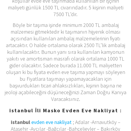
koşullar evde eve taşınmada kullanılan bir işçinin
maliyeti günlük 1500 TL civarındadır. 5 kişinin maliyeti
7500 TL’dir.
Böyle bir taşıma işinde minimum 2000 TL ambalaj
malzemesi gitmektedir ki taşımanın hijyenik olması
açısından kullanılan ambalaj malzemelerinin fiyatı
artacaktır. O halde ortalama olarak 2500 TL’lik ambalaj
kullanılacaktır. Bunun yanı sıra kullanılan kamyonun
yakıtı ve amortisman masrafı olarak ortalama 1000 TL
gider olacaktır. Sadece burada 11.000 TL maliyetten
oluşan ki bu fiyata evden eve taşıma yapmayı söyleyen
bu Fiyatlara taşımayı yapamayacakları için
başvurdukları ticari ahlaksızlıkları, kişinin başına ne
jeoloji açabileceğini düşüneceğinizi Zaman Doğru Kanıya
Varacaksınız.
istanbul İli Masko Evden Eve Nakliyat :
istanbul
evden eve nakliyat
; Adalar -Arnavutköy –
Ataşehir -Avcılar -Bağcılar -Bahçelievler – Bakırköy