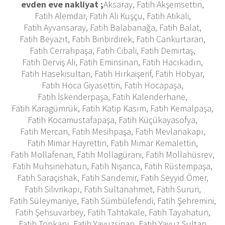
evden eve nakliyat ;
Aksaray, Fatih Akşemsettin,
Fatih Alemdar, Fatih Ali Kuşçu, Fatih Atikali,
Fatih Ayvansaray, Fatih Balabanağa, Fatih Balat,
Fatih Beyazıt, Fatih Binbirdirek, Fatih Cankurtaran,
Fatih Cerrahpaşa, Fatih Cibali, Fatih Demirtaş,
Fatih Derviş Ali, Fatih Eminsinan, Fatih Hacıkadın,
Fatih Hasekisultan, Fatih Hırkaişerif, Fatih Hobyar,
Fatih Hoca Giyasettin, Fatih Hocapaşa,
Fatih İskenderpaşa, Fatih Kalenderhane,
Fatih Karagümrük, Fatih Katip Kasım, Fatih Kemalpaşa,
Fatih Kocamustafapaşa, Fatih Küçükayasofya,
Fatih Mercan, Fatih Mesihpaşa, Fatih Mevlanakapı,
Fatih Mimar Hayrettin, Fatih Mimar Kemalettin,
Fatih Mollafenari, Fatih Mollagürani, Fatih Mollahüsrev,
Fatih Muhsinehatun, Fatih Nişanca, Fatih Rüstempaşa,
Fatih Saraçishak, Fatih Sarıdemir, Fatih Seyyid Ömer,
Fatih Silivrikapı, Fatih Sultanahmet, Fatih Sururi,
Fatih Süleymaniye, Fatih Sümbülefendi, Fatih Şehremini,
Fatih Şehsuvarbey, Fatih Tahtakale, Fatih Tayahatun,
Fatih Topkapı, Fatih Yavuzsinan, Fatih Yavuz Sultan