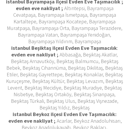
istanbul Bayrampaşa ilçesi Evden Eve Taşımacılık ;
evden eve nakliyat ;
Altıntepsi, Bayrampaşa
Cevatpaşa, Bayrampaşa İsmetpaşa, Bayrampaşa
Kartaltepe, Bayrampaşa Kocatepe, Bayrampaşa
Muratpaşa, Bayrampaşa Orta, Bayrampaşa Terazidere,
Bayrampaşa Vatan, Bayrampaşa Yenidoğan,
Bayrampaşa Yıldırım, Bayrampaşa
istanbul Beşiktaş ilçesi Evden Eve Taşımacılık
:
evden eve nakliyat ;
Abbasağa, Beşiktaş Akatlar,
Beşiktaş Arnavutköy, Beşiktaş Balmumcu, Beşiktaş
Bebek, Beşiktaş Cihannüma, Beşiktaş Dikilitaş, Beşiktaş
Etiler, Beşiktaş Gayrettepe, Beşiktaş Konaklar, Beşiktaş
Kuruçeşme, Beşiktaş Kültür, Beşiktaş Levazım, Beşiktaş
Levent, Beşiktaş Mecidiye, Beşiktaş Muradiye, Beşiktaş
Nisbetiye, Beşiktaş Ortaköy, Beşiktaş Sinanpaşa,
Beşiktaş Türkali, Beşiktaş Ulus, Beşiktaş Vişnezade,
Beşiktaş Yıldız, Beşiktaş
istanbul Beykoz ilçesi Evden Eve Taşımacılık:
evden eve nakliyat ;
Acarlar, Beykoz Anadoluhisarı,
Beykoz Anadolukavağı, Beykoz Baklacı,