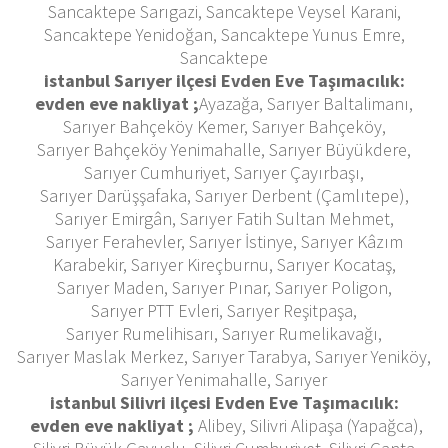
Sancaktepe Sarıgazi, Sancaktepe Veysel Karani,
Sancaktepe Yenidoğan, Sancaktepe Yunus Emre,
Sancaktepe
istanbul Sarıyer ilçesi Evden Eve Taşımacılık:
evden eve nakliyat ;
Ayazağa, Sarıyer Baltalimanı,
Sarıyer Bahçeköy Kemer, Sarıyer Bahçeköy,
Sarıyer Bahçeköy Yenimahalle, Sarıyer Büyükdere,
Sarıyer Cumhuriyet, Sarıyer Çayırbaşı,
Sarıyer Darüşşafaka, Sarıyer Derbent (Çamlıtepe),
Sarıyer Emirgân, Sarıyer Fatih Sultan Mehmet,
Sarıyer Ferahevler, Sarıyer İstinye, Sarıyer Kâzım
Karabekir, Sarıyer Kireçburnu, Sarıyer Kocataş,
Sarıyer Maden, Sarıyer Pınar, Sarıyer Poligon,
Sarıyer PTT Evleri, Sarıyer Reşitpaşa,
Sarıyer Rumelihisarı, Sarıyer Rumelikavağı,
Sarıyer Maslak Merkez, Sarıyer Tarabya, Sarıyer Yeniköy,
Sarıyer Yenimahalle, Sarıyer
istanbul Silivri ilçesi Evden Eve Taşımacılık:
evden eve nakliyat ;
Alibey, Silivri Alipaşa (Yapağca),