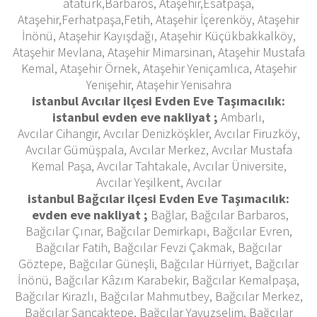
atatürk,Barbaros, Ataşehir,Esatpaşa,
Ataşehir,Ferhatpaşa,Fetih, Ataşehir İçerenköy, Ataşehir
İnönü, Ataşehir Kayışdağı, Ataşehir Küçükbakkalköy,
Ataşehir Mevlana, Ataşehir Mimarsinan, Ataşehir Mustafa
Kemal, Ataşehir Örnek, Ataşehir Yeniçamlıca, Ataşehir
Yenişehir, Ataşehir Yenisahra
istanbul Avcılar ilçesi Evden Eve Taşımacılık:
istanbul
evden eve nakliyat ;
Ambarlı,
Avcılar Cihangir, Avcılar Denizköşkler, Avcılar Firuzköy,
Avcılar Gümüşpala, Avcılar Merkez, Avcılar Mustafa
Kemal Paşa, Avcılar Tahtakale, Avcılar Üniversite,
Avcılar Yeşilkent, Avcılar
istanbul Bağcılar ilçesi Evden Eve Taşımacılık:
evden eve nakliyat ;
Bağlar, Bağcılar Barbaros,
Bağcılar Çınar, Bağcılar Demirkapı, Bağcılar Evren,
Bağcılar Fatih, Bağcılar Fevzi Çakmak, Bağcılar
Göztepe, Bağcılar Güneşli, Bağcılar Hürriyet, Bağcılar
İnönü, Bağcılar Kâzım Karabekir, Bağcılar Kemalpaşa,
Bağcılar Kirazlı, Bağcılar Mahmutbey, Bağcılar Merkez,
Bağcılar Sancaktepe, Bağcılar Yavuzselim, Bağcılar