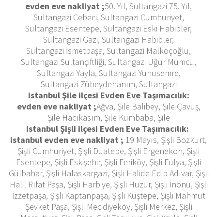
evden eve nakliyat ;
50. Yıl, Sultangazi 75. Yıl,
Sultangazi Cebeci, Sultangazi Cumhuriyet,
Sultangazi Esentepe, Sultangazi Eski Habibler,
Sultangazi Gazi, Sultangazi Habibler,
Sultangazi İsmetpaşa, Sultangazi Malkoçoğlu,
Sultangazi Sultançiftliği, Sultangazi Uğur Mumcu,
Sultangazi Yayla, Sultangazi Yunusemre,
Sultangazi Zübeydehanım, Sultangazi
istanbul Şile ilçesi Evden Eve Taşımacılık:
evden eve nakliyat ;
Ağva, Şile Balibey, Şile Çavuş,
Şile Hacıkasım, Şile Kumbaba, Şile
istanbul Şişli ilçesi Evden Eve Taşımacılık:
istanbul evden eve nakliyat ;
19 Mayıs, Şişli Bozkurt,
Şişli Cumhuriyet, Şişli Duatepe, Şişli Ergenekon, Şişli
Esentepe, Şişli Eskişehir, Şişli Feriköy, Şişli Fulya, Şişli
Gülbahar, Şişli Halaskargazi, Şişli Halide Edip Adıvar, Şişli
Halil Rıfat Paşa, Şişli Harbiye, Şişli Huzur, Şişli İnönü, Şişli
İzzetpaşa, Şişli Kaptanpaşa, Şişli Kuştepe, Şişli Mahmut
Şevket Paşa, Şişli Mecidiyeköy, Şişli Merkez, Şişli