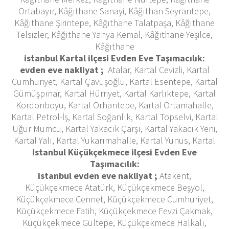
Ortabayır, Kâğıthane Sanayi, Kâğıthan Seyrantepe,
Kâğıthane Şirintepe, Kâğıthane Talatpaşa, Kâğıthane
Telsizler, Kâğıthane Yahya Kemal, Kâğıthane Yeşilce,
Kâğıthane
istanbul Kartal ilçesi Evden Eve Taşımacılık:
evden eve nakliyat ;
Atalar, Kartal Cevizli, Kartal
Cumhuriyet, Kartal Çavuşoğlu, Kartal Esentepe, Kartal
Gümüşpınar, Kartal Hürriyet, Kartal Karlıktepe, Kartal
Kordonboyu, Kartal Orhantepe, Kartal Ortamahalle,
Kartal Petrol-İş, Kartal Soğanlık, Kartal Topselvi, Kartal
Uğur Mumcu, Kartal Yakacık Çarşı, Kartal Yakacık Yeni,
Kartal Yalı, Kartal Yukarımahalle, Kartal Yunus, Kartal
istanbul Küçükçekmece ilçesi Evden Eve
Taşımacılık:
istanbul evden eve nakliyat ;
Atakent,
Küçükçekmece Atatürk, Küçükçekmece Beşyol,
Küçükçekmece Cennet, Küçükçekmece Cumhuriyet,
Küçükçekmece Fatih, Küçükçekmece Fevzi Çakmak,
Küçükçekmece Gültepe, Küçükçekmece Halkalı,