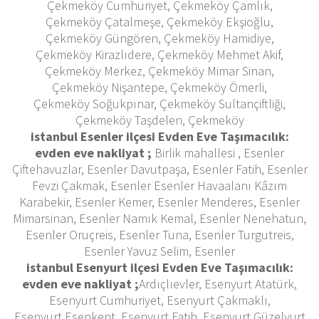
Çekmeköy Cumhuriyet, Çekmeköy Çamlık,
Çekmeköy Çatalmeşe, Çekmeköy Ekşioğlu,
Çekmeköy Güngören, Çekmeköy Hamidiye,
Çekmeköy Kirazlıdere, Çekmeköy Mehmet Akif,
Çekmeköy Merkez, Çekmeköy Mimar Sinan,
Çekmeköy Nişantepe, Çekmeköy Ömerli,
Çekmeköy Soğukpınar, Çekmeköy Sultançiftliği,
Çekmeköy Taşdelen, Çekmeköy
istanbul Esenler ilçesi Evden Eve Taşımacılık:
evden eve nakliyat ;
Birlik mahallesi , Esenler
Çiftehavuzlar, Esenler Davutpaşa, Esenler Fatih, Esenler
Fevzi Çakmak, Esenler Esenler Havaalanı Kâzım
Karabekir, Esenler Kemer, Esenler Menderes, Esenler
Mimarsinan, Esenler Namık Kemal, Esenler Nenehatun,
Esenler Oruçreis, Esenler Tuna, Esenler Turgutreis,
Esenler Yavuz Selim, Esenler
istanbul Esenyurt ilçesi Evden Eve Taşımacılık:
evden eve nakliyat ;
Ardıçlıevler, Esenyurt Atatürk,
Esenyurt Cumhuriyet, Esenyurt Çakmaklı,
Esenyurt Esenkent, Esenyurt Fatih, Esenyurt Güzelyurt