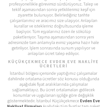
profesyonellikle görevimizi sürdürüyoruz. Talep ve
teklif aşamasından sonra yetkililerimiz keşif için
ziyarette bulunuyor. Belirlediğiniz tarihte
çalışanlarımız ve aracımız size ulaşıyor. Anlaşılan
kurallar ve istekleriniz doğrultusunda işleme
başlıyor. Tüm eşyalarınız özen ile sökülüp
paketleniyor. Taşıma aşamasından sonra yeni
adresinizde tam anlamıyla eviniz yaşama hazır hale
getiriliyor. İşlem sonrasında sunum yapılıyor ve
anlaşılan ücret talep ediliyor.
KÜÇÜKÇEKMECE EVDEN EVE NAKLİYE
ÜCRETLERİ
İstanbul bölgesi içerisinde yaptığımız çalışamalar
dahilinde ortalama ücretler söz konusu olduğunda
aşağıdaki fiyat aralıklarında çalışmalar
sağlamaktayız. Bu ücret ortalamaları gidilecek
konumlar ve uygulanan işçiliğe göre değişiklik
göstermektedir. İstanbul Küçükçekmece
Evden Eve
Nakliyat Firmaları
Aşağıdaki tüm fiyatlar tam paket