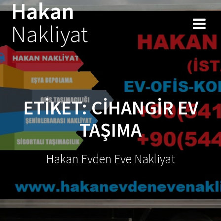
Hakan
Skip
to
Nakliyat
content
ETIKET:
CIHANGIR EV
TAŞIMA
Hakan Evden Eve Nakliyat