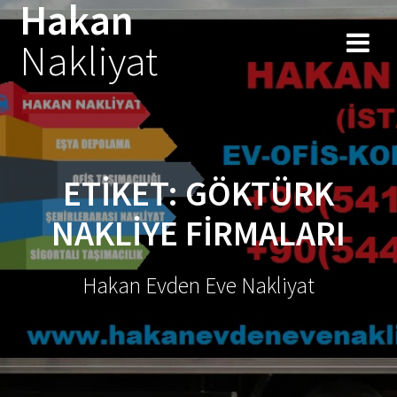
Hakan
Skip
to
Nakliyat
content
ETIKET:
GÖKTÜRK
NAKLIYE FIRMALARI
Hakan Evden Eve Nakliyat