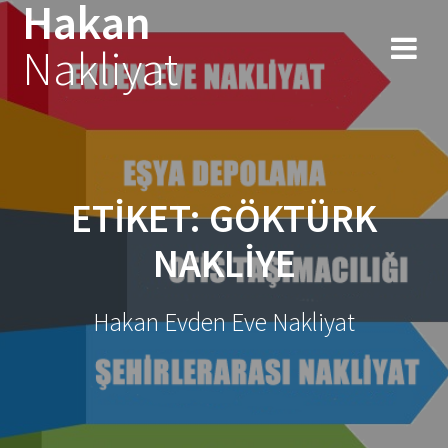
Hakan
Skip
to
Nakliyat
content
ETIKET:
GÖKTÜRK
NAKLIYE
Hakan Evden Eve Nakliyat