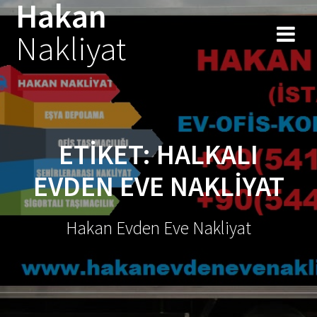
Hakan
Skip
to
Nakliyat
content
ETIKET:
HALKALI
EVDEN EVE NAKLIYAT
Hakan Evden Eve Nakliyat