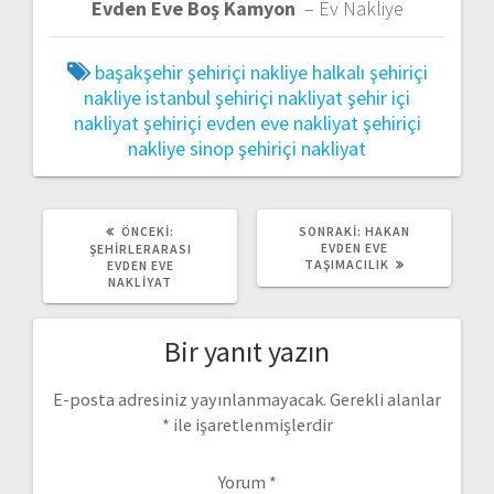
Evden Eve Boş Kamyon
– Ev Nakliye
başakşehir şehiriçi nakliye
halkalı şehiriçi
nakliye
istanbul şehiriçi nakliyat
şehir içi
nakliyat
şehiriçi evden eve nakliyat
şehiriçi
nakliye
sinop şehiriçi nakliyat
ÖNCEKI
SONRAKI
ÖNCEKI:
SONRAKI:
HAKAN
YAZI:
YAZI:
EVDEN EVE
ŞEHIRLERARASI
TAŞIMACILIK
EVDEN EVE
NAKLIYAT
Bir yanıt yazın
E-posta adresiniz yayınlanmayacak.
Gerekli alanlar
*
ile işaretlenmişlerdir
Yorum
*