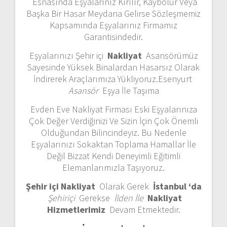
Esnasında Eşyalarınız Kırılır, Kaybolur Veya
Başka Bir Hasar Meydana Gelirse Sözleşmemiz
Kapsamında Eşyalarınız Firmamız
Garantisindedir.
Eşyalarınızı Şehir içi
Nakliyat
Asansörümüz
Sayesinde Yüksek Binalardan Hasarsız Olarak
İndirerek Araçlarımıza Yükliyoruz.Esenyurt
Asansör
Eşya İle Taşıma
Evden Eve Nakliyat Firması Eski Eşyalarınıza
Çok Değer Verdiğinizi Ve Sizin İçin Çok Önemli
Olduğundan Bilincindeyiz.
Bu Nedenle
Eşyalarınızı Sokaktan Toplama Hamallar İle
Değil Bizzat Kendi Deneyimli Eğitimli
Elemanlarımızla Taşıyoruz.
Şehir içi Nakliyat
Olarak Gerek
İstanbul ‘da
Şehiriçi
Gerekse
İlden İle
Nakliyat
Hizmetlerimiz
Devam Etmektedir.