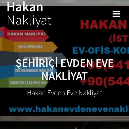
Hakan
Skip
to
Nakliyat
content
ŞEHIRIÇI EVDEN EVE
NAKLIYAT
Hakan Evden Eve Nakliyat