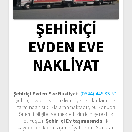
ŞEHİRİÇİ
EVDEN EVE
NAKLİYAT
Şehiriçi Evden Eve Nakliyat
(0544) 445 33 57
Şehiriçi Evden eve nakliyat fiyatları kullanıcılar
tarafından sıklıkla aranmaktadır, bu konuda
önemli bilgiler vermekte bizim için gereklilik
olmuştur.
Şehir içi Ev taşımasında
ilk
kaydedilen konu taşıma fiyatlarıdır.
Sunulan