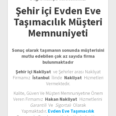
Şehir içi Evden Eve
Taşımacılık Müşteri
Memnuniyeti
Sonuç olarak taşımanın sonunda müşterisini
mutlu edebilen çok az sayıda firma
bulunmaktadır
Şehir içi Nakliyat
ve Şehirler arası Nakliyat
Firmamız
İstanbul
İlinde
Nakliyat
Hizmetleri
Vermektedir.
Kalite, Güven Ve Müşteri Memnuniyetine Önem
Veren Firmamız
Hakan Nakliyat
Hizmetlerini
Garantili
Ve
Sigortalı
Olarak
Yapmaktadır.
Evden Eve Taşımacılık