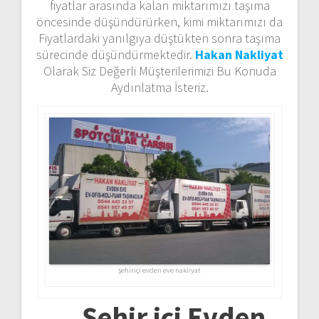
fiyatlar arasında kalan miktarımızı taşıma
öncesinde düşündürürken, kimi miktarımızı da
Fiyatlardaki yanılgıya düştükten sonra taşıma
sürecinde düşündürmektedir.
Hakan Nakliyat
Olarak Siz Değerli Müşterilerimizi Bu Konuda
Aydınlatma İsteriz.
şehiriçi evden eve nakliyat
Şehir içi Evden